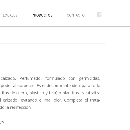
LOCALES
PRODUCTOS
CONTACTO
calzado. Perfumado, formulado con ger­micidas,
o poder absorbente. Es el desodorante ideal para todo
illas de cuero, plástico y tela) o plantillas. Neutraliza
l calzado, evitando el mal olor. Completa el trata­
do la reinfección.
rs.